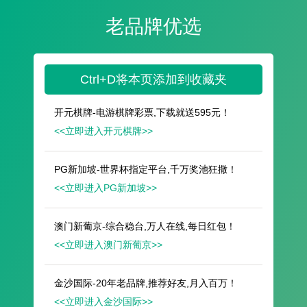
遥想公瑾当年，小乔初嫁了，雄姿英发。
羽扇纶巾，谈笑间，樯橹灰飞烟灭。
故国神游，多情应笑我，早生华发。
人生如梦，一尊还酹江月。